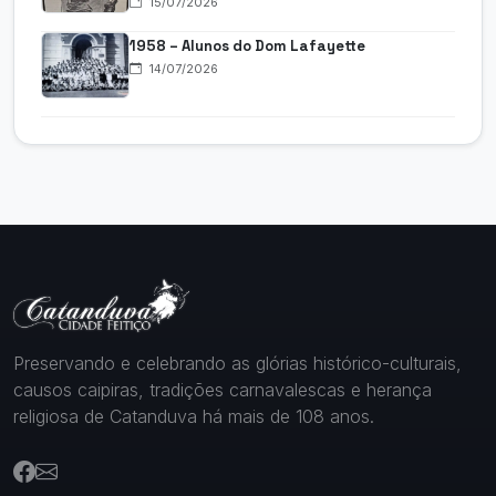
15/07/2026
1958 – Alunos do Dom Lafayette
14/07/2026
Preservando e celebrando as glórias histórico-culturais,
causos caipiras, tradições carnavalescas e herança
religiosa de Catanduva há mais de 108 anos.